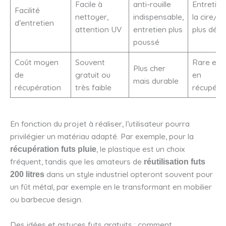
Facile à
anti-rouille
Entretien
Facilité
nettoyer,
indispensable,
la cire/hu
d’entretien
attention UV
entretien plus
plus délic
poussé
Coût moyen
Souvent
Rare et c
Plus cher
de
gratuit ou
en
mais durable
récupération
très faible
récupéra
En fonction du projet à réaliser, l’utilisateur pourra
privilégier un matériau adapté. Par exemple, pour la
, le plastique est un choix
récupération futs pluie
fréquent, tandis que les amateurs de
réutilisation futs
dans un style industriel opteront souvent pour
200 litres
un fût métal, par exemple en le transformant en mobilier
ou barbecue design.
Des idées et astuces futs gratuits : comment