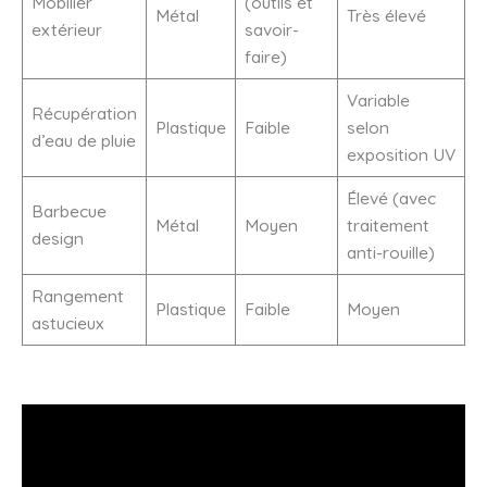
Mobilier
(outils et
Métal
Très élevé
extérieur
savoir-
faire)
Variable
Récupération
Plastique
Faible
selon
d’eau de pluie
exposition UV
Élevé (avec
Barbecue
Métal
Moyen
traitement
design
anti-rouille)
Rangement
Plastique
Faible
Moyen
astucieux