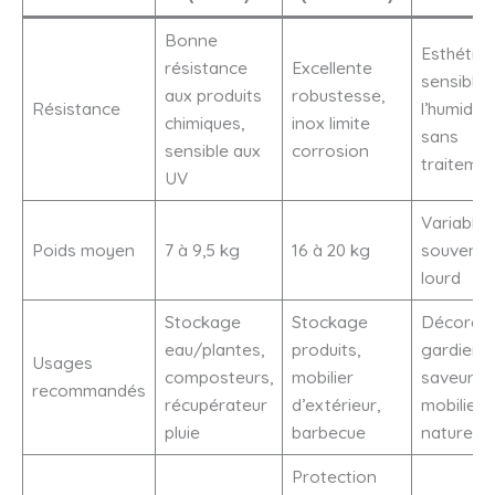
Bonne
Esthétiqu
résistance
Excellente
sensible 
aux produits
robustesse,
Résistance
l’humidité
chimiques,
inox limite
sans
sensible aux
corrosion
traiteme
UV
Variable,
Poids moyen
7 à 9,5 kg
16 à 20 kg
souvent 
lourd
Stockage
Stockage
Décorati
eau/plantes,
produits,
gardien 
Usages
composteurs,
mobilier
saveurs,
recommandés
récupérateur
d’extérieur,
mobilier
pluie
barbecue
naturel
Protection