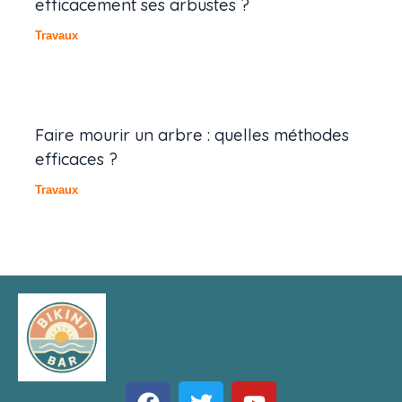
efficacement ses arbustes ?
Travaux
Faire mourir un arbre : quelles méthodes
efficaces ?
Travaux
F
T
Y