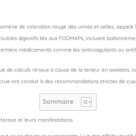
mène de coloration rouge des urines et selles, appelé 
roubles digestifs liés aux FODMAPs, incluant ballonnem
c certains médicaments comme les anticoagulants ou anti
 de calculs rénaux à cause de la teneur en oxalates, s
 crue ont conduit à des recommandations strictes de cuiss
Sommaire
terave et leurs manifestations
eut jouer des tours surprenants. L’un des effets visuels 