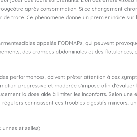
e rougeâtre après consommation. Si ce changement chromat
sser de trace. Ce phénomène donne un premier indice su
ermentescibles appelés FODMAPs, qui peuvent provoquer c
nements, des crampes abdominales et des flatulences, c
 des performances, doivent prêter attention à ces symptô
mation progressive et modérée s’impose afin d’évaluer la
ent la dose aide à limiter les inconforts. Selon une ét
réguliers connaissent ces troubles digestifs mineurs, un
urines et selles)