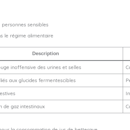
s personnes sensibles
s le régime alimentaire
Description
uge inoffensive des urines et selles
C
és aux glucides fermentescibles
P
estives
In
 de gaz intestinaux
C
pour la consommation de jus de betterave