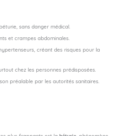
béturie, sans danger médical.
ents et crampes abdominales.
hypertenseurs, créant des risques pour la
urtout chez les personnes prédisposées.
on préalable par les autorités sanitaires.
les plus frappants est la
, phénomène