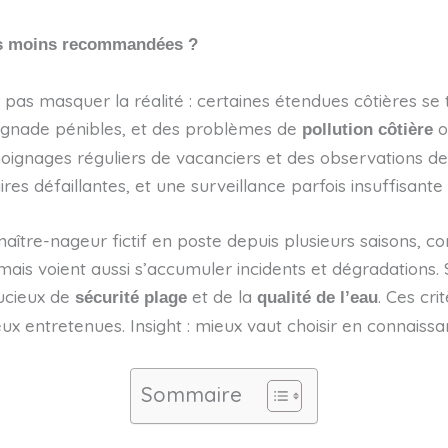
les moins recommandées ?
 pas masquer la réalité : certaines étendues côtières se 
aignade pénibles, et des problèmes de
ou
pollution côtière
oignages réguliers de vacanciers et des observations des
taires défaillantes, et une surveillance parfois insuffisant
, maître-nageur fictif en poste depuis plusieurs saisons, 
is voient aussi s’accumuler incidents et dégradations. 
oucieux de
et de la
. Ces cri
sécurité plage
qualité de l’eau
ux entretenues. Insight : mieux vaut choisir en connaissa
Sommaire