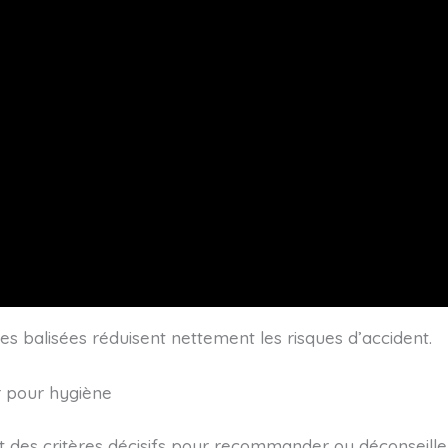
ones balisées réduisent nettement les risques d’accident.
er pour hygiène
nt des critères décisifs pour recommander ou déconseiller