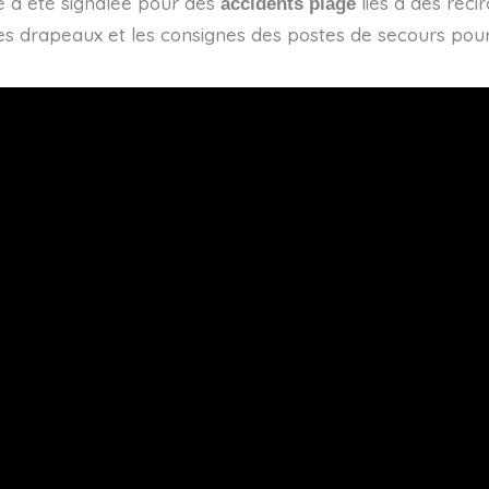
e a été signalée pour des
liés à des reci
accidents plage
es drapeaux et les consignes des postes de secours pour l