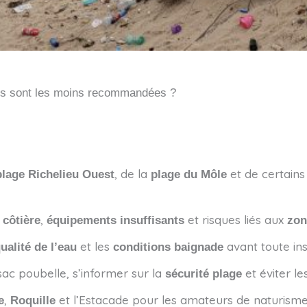
lles sont les moins recommandées ?
, de la
et de certains
plage Richelieu Ouest
plage du Môle
,
et risques liés aux
 côtière
équipements insuffisants
zon
et les
avant toute inst
ualité de l’eau
conditions baignade
sac poubelle, s’informer sur la
et éviter l
sécurité plage
,
et l’Estacade pour les amateurs de naturism
e
Roquille