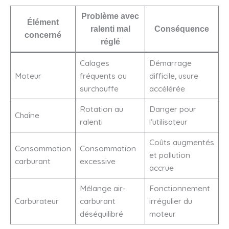
Problème avec
Élément
ralenti mal
Conséquence
concerné
réglé
Calages
Démarrage
Moteur
fréquents ou
difficile, usure
surchauffe
accélérée
Rotation au
Danger pour
Chaîne
ralenti
l’utilisateur
Coûts augmentés
Consommation
Consommation
et pollution
carburant
excessive
accrue
Mélange air-
Fonctionnement
Carburateur
carburant
irrégulier du
déséquilibré
moteur