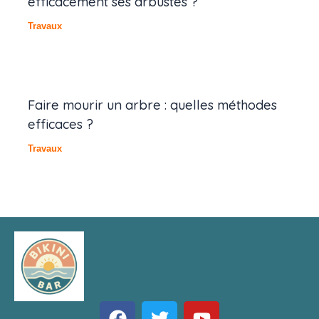
efficacement ses arbustes ?
Travaux
Faire mourir un arbre : quelles méthodes
efficaces ?
Travaux
F
T
Y