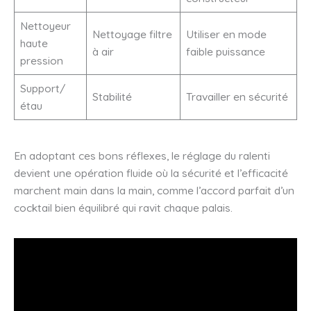
Nettoyeur
Nettoyage filtre
Utiliser en mode
haute
à air
faible puissance
pression
Support/
Stabilité
Travailler en sécurité
étau
En adoptant ces bons réflexes, le réglage du ralenti
devient une opération fluide où la sécurité et l’efficacité
marchent main dans la main, comme l’accord parfait d’un
cocktail bien équilibré qui ravit chaque palais.