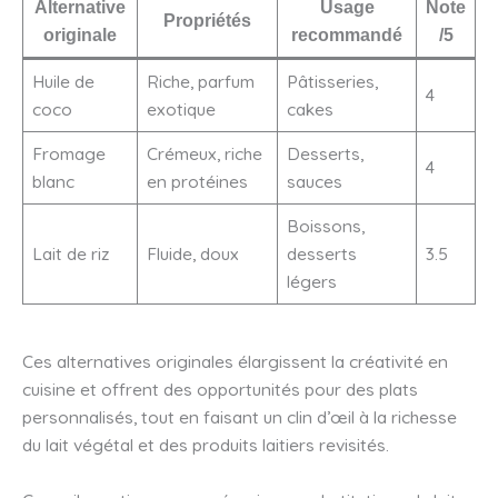
Alternative
Usage
Note
Propriétés
originale
recommandé
/5
Huile de
Riche, parfum
Pâtisseries,
4
coco
exotique
cakes
Fromage
Crémeux, riche
Desserts,
4
blanc
en protéines
sauces
Boissons,
Lait de riz
Fluide, doux
desserts
3.5
légers
Ces alternatives originales élargissent la créativité en
cuisine et offrent des opportunités pour des plats
personnalisés, tout en faisant un clin d’œil à la richesse
du lait végétal et des produits laitiers revisités.