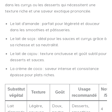
dans les currys ou les desserts qui nécessitent une
texture riche et une saveur exotique prononcée.
Le lait d’amande : parfait pour légèreté et douceur
dans les smoothies et pâtisseries.
Le lait de soja : idéal pour les sauces et currys grâce à
sa richesse et sa neutralité.
Le lait de cajou : texture onctueuse et goût subtil pour
desserts et sauces.
La crème de coco : saveur intense et consistance
épaisse pour plats riches.
Substitut
Usage
Note
Texture
Goût
végétal
recommandé
/5
Lait
Légère,
Doux,
Desserts,
4
d’amande
soyeuse
neutre
smoothies