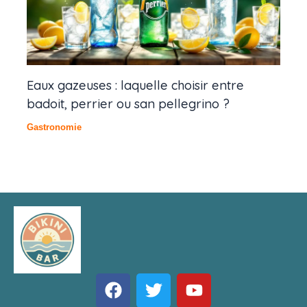
Eaux gazeuses : laquelle choisir entre
badoit, perrier ou san pellegrino ?
Gastronomie
F
T
Y
a
w
o