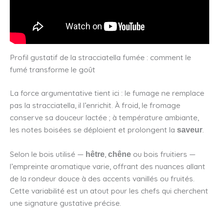
Profil gustatif de la stracciatella fumée : comment le
fumé transforme le goût
La force argumentative tient ici : le fumage ne remplace
pas la stracciatella, il l’enrichit. À froid, le fromage
conserve sa douceur lactée ; à température ambiante,
les notes boisées se déploient et prolongent la
.
saveur
Selon le bois utilisé —
,
ou bois fruitiers —
hêtre
chêne
l’empreinte aromatique varie, offrant des nuances allant
de la rondeur douce à des accents vanillés ou fruités.
Cette variabilité est un atout pour les chefs qui cherchent
une signature gustative précise.