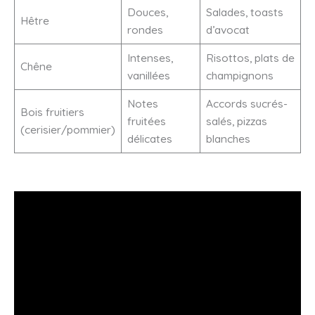
Douces,
Salades, toasts
Hêtre
rondes
d’avocat
Intenses,
Risottos, plats de
Chêne
vanillées
champignons
Notes
Accords sucrés-
Bois fruitiers
fruitées
salés, pizzas
(cerisier/pommier)
délicates
blanches