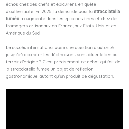
échos chez des chefs et épicuriens en quête
d’authenticité. En 2025, la demande pour la
stracciatella
a augmenté dans les épiceries fines et chez des
fumée
fromagers artisanaux en France, aux États-Unis et en
Amérique du Sud.
Le succès international pose une question d’autorité :
jusqu’où accepter les déclinaisons sans diluer le lien au
terroir d’origine ? C’est précisément ce débat qui fait de
la stracciatella fumée un objet de réflexion
gastronomique, autant qu’un produit de dégustation.