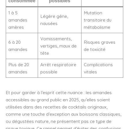
consommée
possibles
1 à 5
Mutation
Légère gêne,
amandes
transitoire du
nausées
amères
métabolisme
Vomissements,
6 à 20
Risques graves
vertiges, maux de
amandes
de toxicité
tête
Plus de 20
Arrêt respiratoire
Complications
amandes
possible
vitales
Et pour garder à l’esprit cette nuance : les amandes
accessibles au grand public en 2025, qu’elles soient
utilisées dans des recettes de cocktails originaux,
comme une touche d’exception aux boissons classiques,
ou dégustées nature, ne présentent pas ce type de
risque toxique. Ce rappel permet d’éviter des confusions