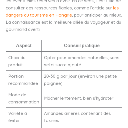
les éventuelles réserves à avoir. En ce sens, il est utile de
consulter des ressources fiables, comme l’article sur
les
dangers du tourisme en Hongrie
, pour anticiper au mieux.
La connaissance est la meilleure alliée du voyageur et du
gourmand averti.
Aspect
Conseil pratique
Choix du
Opter pour amandes naturelles, sans
produit
sel ni sucre ajouté
Portion
20-30 g par jour (environ une petite
recommandée
poignée)
Mode de
Mâcher lentement, bien s’hydrater
consommation
Variété à
Amandes amères contenant des
éviter
toxines